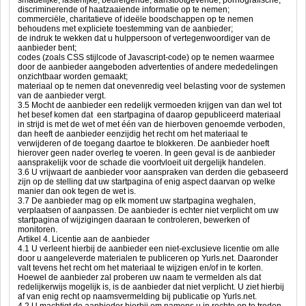
smadelijke, lasterlijke, bedreigende, aanstootgevende, pornografische,
discriminerende of haatzaaiende informatie op te nemen;
commerciële, charitatieve of ideële boodschappen op te nemen
behoudens met expliciete toestemming van de aanbieder;
de indruk te wekken dat u hulppersoon of vertegenwoordiger van de
aanbieder bent;
codes (zoals CSS stijlcode of Javascript-code) op te nemen waarmee
door de aanbieder aangeboden advertenties of andere mededelingen
onzichtbaar worden gemaakt;
materiaal op te nemen dat onevenredig veel belasting voor de systemen
van de aanbieder vergt.
3.5 Mocht de aanbieder een redelijk vermoeden krijgen van dan wel tot
het besef komen dat een startpagina of daarop gepubliceerd materiaal
in strijd is met de wet of met één van de hierboven genoemde verboden,
dan heeft de aanbieder eenzijdig het recht om het materiaal te
verwijderen of de toegang daartoe te blokkeren. De aanbieder hoeft
hierover geen nader overleg te voeren. In geen geval is de aanbieder
aansprakelijk voor de schade die voortvloeit uit dergelijk handelen.
3.6 U vrijwaart de aanbieder voor aanspraken van derden die gebaseerd
zijn op de stelling dat uw startpagina of enig aspect daarvan op welke
manier dan ook tegen de wet is.
3.7 De aanbieder mag op elk moment uw startpagina weghalen,
verplaatsen of aanpassen. De aanbieder is echter niet verplicht om uw
startpagina of wijzigingen daaraan te controleren, bewerken of
monitoren.
Artikel 4. Licentie aan de aanbieder
4.1 U verleent hierbij de aanbieder een niet-exclusieve licentie om alle
door u aangeleverde materialen te publiceren op Yurls.net. Daaronder
valt tevens het recht om het materiaal te wijzigen en/of in te korten.
Hoewel de aanbieder zal proberen uw naam te vermelden als dat
redelijkerwijs mogelijk is, is de aanbieder dat niet verplicht. U ziet hierbij
af van enig recht op naamsvermelding bij publicatie op Yurls.net.