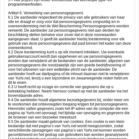
5.7 Alle prijzen zijn onder voorbehoud van kennelijke type- en
programmeerfouten.
Artikel 6. Verwerking van persoonsgegevens
6.1 De aanbieder respecteert de privacy van alle gebruikers van haar
site en draagt er zorg voor dat persoonsgegevens zorgvuldig en in
overeenstemming met de Wet Bescherming Persoonsgegevens worden
verwerkt. De aanbieder zal persoonsgegevens niet aan derden ter
beschikking stellen behalve voor zover dat in deze voorwaarden
aangegeven staat. U geeft de aanbieder hierbij toestemming voor elk
gebruik van deze persoonsgegevens dat past binnen het kader van deze
overeenkomst.
6.2 Deze toestemming kunt u op elk moment intrekken. Uw eventuele
gebruikersaccount wordt dan opgeheven en uw persoonsgegevens
worden dan verwijderd uit de bestanden van de aanbieder, afgezien van
persoonsgegevens die noodzakelijk zijn een goede bedrijfsvoering of
voor het uitvoeren van een wettelijke plicht van de aanbieder. De
aanbieder hoeft uw startpagina of de inhoud daarvan niet te verwijderen
van Yurls.net, tenzij u een bijzondere en zwaarwegende reden hebt om
dit te eisen.
6.3 U heeft recht op inzage en correctie van gegevens die op u
betrekking hebben. Neem hiervoor contact op met de aanbieder via het
bovenstaande adres.
6.4 De aanbieder houdt algemene bezoekgegevens bij, onder meer om
te voorkomen dat onbevoegden toegang krijgen tot persoonsgegevens.
Hieronder vallen gegevens zoals het IP-adres van de computer die een
pagina op Yurls.net opvraagt, het tijdstip van opvraging en gegevens die
de browser van een bezoeker meestuurt.
6.5 De aanbieder maakt gebruik van cookies. Een cookie is een klein
bestandje dat met pagina’s van Yurls.net wordt meegezonden, zodat
verschillende opvragingen van pagina’s van Yurls.net kunnen worden
gecombineerd en het gedrag van gebruikers kan worden geanalyseerd.