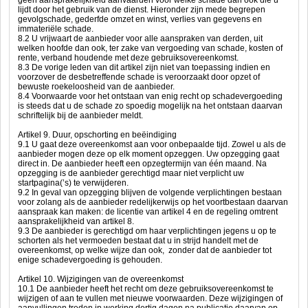
geen aansprakelijkheid aanvaarden voor welke schade dan ook die u
lijdt door het gebruik van de dienst. Hieronder zijn mede begrepen
gevolgschade, gederfde omzet en winst, verlies van gegevens en
immateriële schade.
8.2 U vrijwaart de aanbieder voor alle aanspraken van derden, uit
welken hoofde dan ook, ter zake van vergoeding van schade, kosten of
rente, verband houdende met deze gebruiksovereenkomst.
8.3 De vorige leden van dit artikel zijn niet van toepassing indien en
voorzover de desbetreffende schade is veroorzaakt door opzet of
bewuste roekeloosheid van de aanbieder.
8.4 Voorwaarde voor het ontstaan van enig recht op schadevergoeding
is steeds dat u de schade zo spoedig mogelijk na het ontstaan daarvan
schriftelijk bij de aanbieder meldt.
Artikel 9. Duur, opschorting en beëindiging
9.1 U gaat deze overeenkomst aan voor onbepaalde tijd. Zowel u als de
aanbieder mogen deze op elk moment opzeggen. Uw opzegging gaat
direct in. De aanbieder heeft een opzegtermijn van één maand. Na
opzegging is de aanbieder gerechtigd maar niet verplicht uw
startpagina(’s) te verwijderen.
9.2 In geval van opzegging blijven de volgende verplichtingen bestaan
voor zolang als de aanbieder redelijkerwijs op het voortbestaan daarvan
aanspraak kan maken: de licentie van artikel 4 en de regeling omtrent
aansprakelijkheid van artikel 8.
9.3 De aanbieder is gerechtigd om haar verplichtingen jegens u op te
schorten als het vermoeden bestaat dat u in strijd handelt met de
overeenkomst, op welke wijze dan ook, zonder dat de aanbieder tot
enige schadevergoeding is gehouden.
Artikel 10. Wijzigingen van de overeenkomst
10.1 De aanbieder heeft het recht om deze gebruiksovereenkomst te
wijzigen of aan te vullen met nieuwe voorwaarden. Deze wijzigingen of