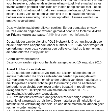
u besluit uw pagina openbaar te maken. Het e-mailadres is niet zichtbaar
voor bezoekers, behalve als u die instelling wijzigt. Het e-mailadres kan
tevens worden gebruikt door Yurls om indien nodig contact met u op te
nemen. Ook is het mogelijk dat u een nieuwsbrief ontvangt. Voor deze
mailing kunt u zich afmelden via een link in de nieuwsbrief. Via uw
beheer kunt u eenvoudig het account opheffen. Hiermee worden uw
gegevens verwijderd.
Deze website maakt gebruik van cookies. Eerder gemaakte privacy
keuzes kunnen ongedaan worden gemaakt door in de footer te klikken
op 'Privacy keuzes aanpassen'.
Klik hier voor meer informatie
De aanbieder van de dienst is POLS Netwerk te Drachten, ingeschreven
bij de Kamer van Koophandel onder nummer 53219546. Voor vragen of
opmerkingen over deze voorwaarden gelieve contact op te nemen met
de aanbieder via
info@yurls.net
.
Gebruikersvoorwaarden
Deze voorwaarden zijn voor het laatst aangepast op 15 augustus 2010.
Artikel 1. Inhoud van Yurls.net
1.1 De aanbieder publiceert via Yurls.net teksten, afbeeldingen en
andere materialen die door aanbieder en derden zijn aangeleverd.
1.2 Kopiëren, verspreiden en elk ander gebruik van deze materialen is
niet toegestaan zonder schriftelijke toestemming van de aanbieder,
behoudens en slechts voor zover anders bepaald in regelingen van
dwingend recht. Het kopiëren van materialen tussen YURLS-
startpagina’s is onbeperkt toegestaan.
1.3 Deze materialen worden aangeboden zonder enige vorm van
garantie of aanspraak op juistheid. Deze materialen zijn uitsluitend ter
informatie en verstrooiing bedoeld, en aan deze materialen kunnen geen
rechten worden ontleend.