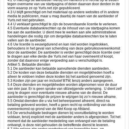
4.2 U machtigt de aanbieder hierbij om namens u in rechte op te treden
tegen overname van uw startpagina of delen daarvan door derden in de
vorm waarop ze op Yurls.net zijn gepubliceerd.
4.3 U blijft gerechtigd om het materiaal op andere websites of in andere
media te publiceren, maar u mag daarbij de naam van de aanbieder of
Yurls.net niet gebruiken.
4.4 U verklaart gerechtigd te zijn de bovenstaande licentie te verlenen.
4.5 Eventuele databankrechten op de inhoud van uw startpagina komen
toe aan de aanbieder. U dient mee te werken aan alle administratieve
handelingen die nodig zijn om dergelijke databankrechten toe te laten
vallen aan de aanbieder.
4.6 Uw licentie is eeuwigdurend en kan niet worden ingetrokken,
behoudens in het geval van schending van deze gebruiksovereenkomst
door de aanbieder. De aanbieder is verder gerechtigd deze licentie over
te dragen aan elke derde die Yurls.net van haar overneemt of koopt,
zonder dat daarvoor enige vergoeding aan u verschuldigd is.
Artikel 5. Betaalde diensten
5.1 De aanbieder kan betaalde aanvullende diensten aanbieden.
5.2 De kosten van deze betaalde diensten en mogelijkheden hoeft u
alleen te voldoen indien deze kosten bij het aanbod genoemd zijn.
5.3 Kosten zijn per jaar en inclusief BTW, tenzij anders aangegeven.
5.4 Deze diensten en mogelijkheden worden afgenomen voor de duur
van één jaar. Er is geen sprake van stilzwijgende verlenging. U dient zelf
zorg te dragen voor eventuele nieuwe afname van de dienst. De
aanbieder is gerechtigd de prijzen te wijzigen bij zo’n nieuwe afname.
5.5 Omdat diensten die u via het beheerpaneel afneemt, direct na
betaling geleverd worden, heeft u geen recht op ontbinding van deze
overeenkomst op grond van de Wet Koop op Afstand.
5.6 De verschuldigde bedragen dienen bij vooruitbetaling te worden
voldaan, tenzij expliciet met de aanbieder anders is afgesproken. Tot het
moment dat de aanbieder mededeling van ontvangst van de betaling
ontvangt, is deze niet gehouden de betreffende dienst te leveren.