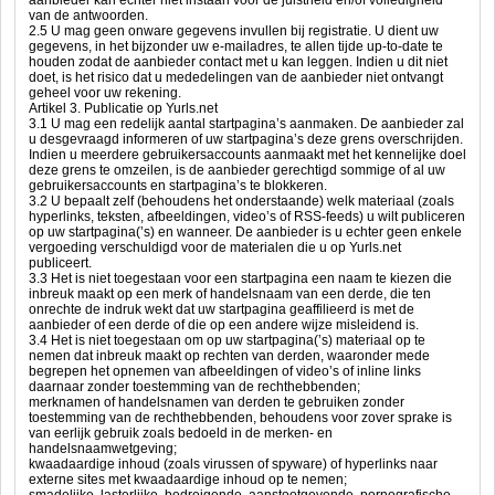
aanbieder kan echter niet instaan voor de juistheid en/of volledigheid
van de antwoorden.
2.5 U mag geen onware gegevens invullen bij registratie. U dient uw
gegevens, in het bijzonder uw e-mailadres, te allen tijde up-to-date te
houden zodat de aanbieder contact met u kan leggen. Indien u dit niet
doet, is het risico dat u mededelingen van de aanbieder niet ontvangt
geheel voor uw rekening.
Artikel 3. Publicatie op Yurls.net
3.1 U mag een redelijk aantal startpagina’s aanmaken. De aanbieder zal
u desgevraagd informeren of uw startpagina’s deze grens overschrijden.
Indien u meerdere gebruikersaccounts aanmaakt met het kennelijke doel
deze grens te omzeilen, is de aanbieder gerechtigd sommige of al uw
gebruikersaccounts en startpagina’s te blokkeren.
3.2 U bepaalt zelf (behoudens het onderstaande) welk materiaal (zoals
hyperlinks, teksten, afbeeldingen, video’s of RSS-feeds) u wilt publiceren
op uw startpagina(’s) en wanneer. De aanbieder is u echter geen enkele
vergoeding verschuldigd voor de materialen die u op Yurls.net
publiceert.
3.3 Het is niet toegestaan voor een startpagina een naam te kiezen die
inbreuk maakt op een merk of handelsnaam van een derde, die ten
onrechte de indruk wekt dat uw startpagina geaffilieerd is met de
aanbieder of een derde of die op een andere wijze misleidend is.
3.4 Het is niet toegestaan om op uw startpagina(’s) materiaal op te
nemen dat inbreuk maakt op rechten van derden, waaronder mede
begrepen het opnemen van afbeeldingen of video’s of inline links
daarnaar zonder toestemming van de rechthebbenden;
merknamen of handelsnamen van derden te gebruiken zonder
toestemming van de rechthebbenden, behoudens voor zover sprake is
van eerlijk gebruik zoals bedoeld in de merken- en
handelsnaamwetgeving;
kwaadaardige inhoud (zoals virussen of spyware) of hyperlinks naar
externe sites met kwaadaardige inhoud op te nemen;