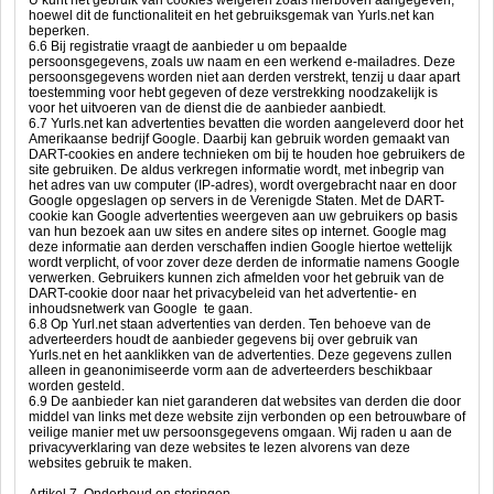
U kunt het gebruik van cookies weigeren zoals hierboven aangegeven,
hoewel dit de functionaliteit en het gebruiksgemak van Yurls.net kan
beperken.
6.6 Bij registratie vraagt de aanbieder u om bepaalde
persoonsgegevens, zoals uw naam en een werkend e-mailadres. Deze
persoonsgegevens worden niet aan derden verstrekt, tenzij u daar apart
toestemming voor hebt gegeven of deze verstrekking noodzakelijk is
voor het uitvoeren van de dienst die de aanbieder aanbiedt.
6.7 Yurls.net kan advertenties bevatten die worden aangeleverd door het
Amerikaanse bedrijf Google. Daarbij kan gebruik worden gemaakt van
DART-cookies en andere technieken om bij te houden hoe gebruikers de
site gebruiken. De aldus verkregen informatie wordt, met inbegrip van
het adres van uw computer (IP-adres), wordt overgebracht naar en door
Google opgeslagen op servers in de Verenigde Staten. Met de DART-
cookie kan Google advertenties weergeven aan uw gebruikers op basis
van hun bezoek aan uw sites en andere sites op internet. Google mag
deze informatie aan derden verschaffen indien Google hiertoe wettelijk
wordt verplicht, of voor zover deze derden de informatie namens Google
verwerken. Gebruikers kunnen zich afmelden voor het gebruik van de
DART-cookie door naar het privacybeleid van het advertentie- en
inhoudsnetwerk van Google te gaan.
6.8 Op Yurl.net staan advertenties van derden. Ten behoeve van de
adverteerders houdt de aanbieder gegevens bij over gebruik van
Yurls.net en het aanklikken van de advertenties. Deze gegevens zullen
alleen in geanonimiseerde vorm aan de adverteerders beschikbaar
worden gesteld.
6.9 De aanbieder kan niet garanderen dat websites van derden die door
middel van links met deze website zijn verbonden op een betrouwbare of
veilige manier met uw persoonsgegevens omgaan. Wij raden u aan de
privacyverklaring van deze websites te lezen alvorens van deze
websites gebruik te maken.