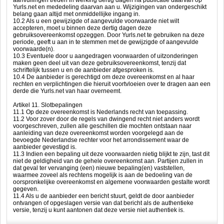
aanvullingen treden in werking dertig dagen na publicatie daarvan op
Yurls.net en mededeling daarvan aan u. Wijzigingen van ondergeschikt
belang gaan altijd met onmiddellijke ingang in.
10.2 Als u een gewijzigde of aangevulde voorwaarde niet wilt
accepteren, moet u binnen deze dertig dagen deze
gebruiksovereenkomst opzeggen. Door Yurls.net te gebruiken na deze
periode, geeft u aan in te stemmen met de gewijzigde of aangevulde
voorwaarde(n).
10.3 Eventuele door u aangedragen voorwaarden of uitzonderingen
maken geen deel uit van deze gebruiksovereenkomst, tenzij dat
schriftelijk tussen u en de aanbieder afgesproken is.
10.4 De aanbieder is gerechtigd om deze overeenkomst en al haar
rechten en verplichtingen die hieruit voortvloeien over te dragen aan een
derde die Yurls.net van haar overneemt.
Artikel 11. Slotbepalingen
11.1 Op deze overeenkomst is Nederlands recht van toepassing.
11.2 Voor zover door de regels van dwingend recht niet anders wordt
voorgeschreven, zullen alle geschillen die mochten ontstaan naar
aanleiding van deze overeenkomst worden voorgelegd aan de
bevoegde Nederlandse rechter voor het arrondissement waar de
aanbieder gevestigd is.
11.3 Indien een bepaling uit deze voorwaarden nietig blijkt te zijn, tast dit
niet de geldigheid van de gehele overeenkomst aan. Partijen zullen in
dat geval ter vervanging (een) nieuwe bepaling(en) vaststellen,
waarmee zoveel als rechtens mogelijk is aan de bedoeling van de
oorspronkelijke overeenkomst en algemene voorwaarden gestalte wordt
gegeven.
11.4 Als u de aanbieder een bericht stuurt, geldt de door aanbieder
ontvangen of opgeslagen versie van dat bericht als de authentieke
versie, tenzij u kunt aantonen dat deze versie niet authentiek is.