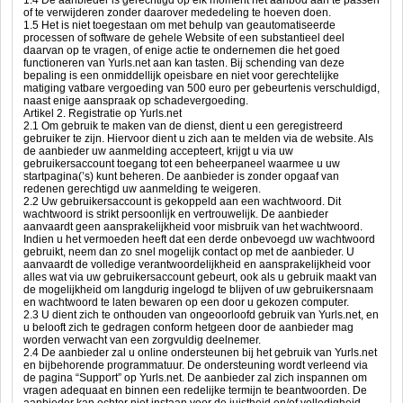
1.4 De aanbieder is gerechtigd op elk moment het aanbod aan te passen
of te verwijderen zonder daarover mededeling te hoeven doen.
1.5 Het is niet toegestaan om met behulp van geautomatiseerde
processen of software de gehele Website of een substantieel deel
daarvan op te vragen, of enige actie te ondernemen die het goed
functioneren van Yurls.net aan kan tasten. Bij schending van deze
bepaling is een onmiddellijk opeisbare en niet voor gerechtelijke
matiging vatbare vergoeding van 500 euro per gebeurtenis verschuldigd,
naast enige aanspraak op schadevergoeding.
Artikel 2. Registratie op Yurls.net
2.1 Om gebruik te maken van de dienst, dient u een geregistreerd
gebruiker te zijn. Hiervoor dient u zich aan te melden via de website. Als
de aanbieder uw aanmelding accepteert, krijgt u via uw
gebruikersaccount toegang tot een beheerpaneel waarmee u uw
startpagina(’s) kunt beheren. De aanbieder is zonder opgaaf van
redenen gerechtigd uw aanmelding te weigeren.
2.2 Uw gebruikersaccount is gekoppeld aan een wachtwoord. Dit
wachtwoord is strikt persoonlijk en vertrouwelijk. De aanbieder
aanvaardt geen aansprakelijkheid voor misbruik van het wachtwoord.
Indien u het vermoeden heeft dat een derde onbevoegd uw wachtwoord
gebruikt, neem dan zo snel mogelijk contact op met de aanbieder. U
aanvaardt de volledige verantwoordelijkheid en aansprakelijkheid voor
alles wat via uw gebruikersaccount gebeurt, ook als u gebruik maakt van
de mogelijkheid om langdurig ingelogd te blijven of uw gebruikersnaam
en wachtwoord te laten bewaren op een door u gekozen computer.
2.3 U dient zich te onthouden van ongeoorloofd gebruik van Yurls.net, en
u belooft zich te gedragen conform hetgeen door de aanbieder mag
worden verwacht van een zorgvuldig deelnemer.
2.4 De aanbieder zal u online ondersteunen bij het gebruik van Yurls.net
en bijbehorende programmatuur. De ondersteuning wordt verleend via
de pagina “Support” op Yurls.net. De aanbieder zal zich inspannen om
vragen adequaat en binnen een redelijke termijn te beantwoorden. De